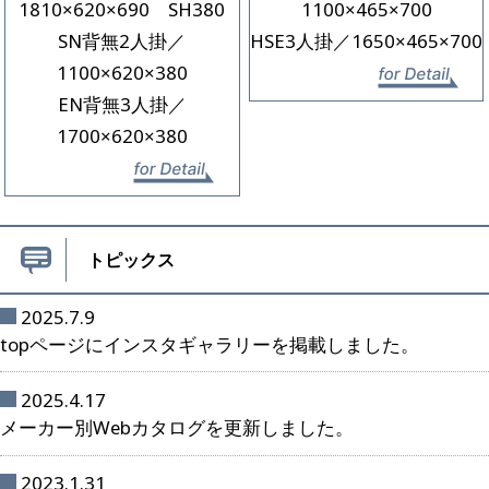
1810×620×690 SH380
1100×465×700
SN背無2人掛／
HSE3人掛／1650×465×700
1100×620×380
詳
EN背無3人掛／
1700×620×380
詳細を見る
トピックス
2025.7.9
topページにインスタギャラリーを掲載しました。
2025.4.17
メーカー別Webカタログを更新しました。
2023.1.31