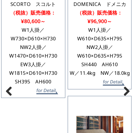
SCORTO スコルト
DOMENICA ドメニカ
（税抜）販売価格：
（税抜）販売価格：
¥80,600～
¥96,900～
W1人掛／
W1人掛／
W730×D610×H730
W610×D635×H795
NW2人掛／
NW2人掛／
W1470×D610×H730
W610×D635×H795
EW3人掛／
SH440 AH610
W1815×D610×H730
W／11.4kg NW／18.0kg
SH395 AH600
詳
詳細を見る
Previous
Next