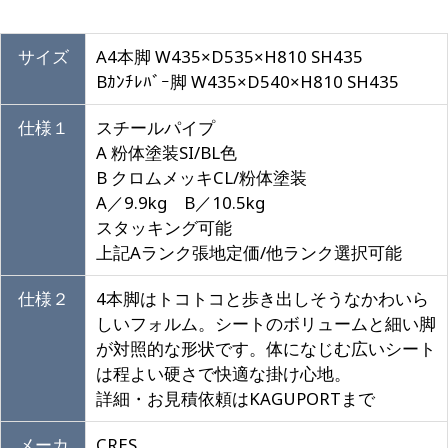
サイズ
A4本脚 W435×D535×H810 SH435
Bｶﾝﾁﾚﾊﾞｰ脚 W435×D540×H810 SH435
仕様１
スチールパイプ
A 粉体塗装SI/BL色
B クロムメッキCL/粉体塗装
A／9.9kg B／10.5kg
スタッキング可能
上記Aランク張地定価/他ランク選択可能
仕様２
4本脚はトコトコと歩き出しそうなかわいら
しいフォルム。シートのボリュームと細い脚
が対照的な形状です。体になじむ広いシート
は程よい硬さで快適な掛け心地。
詳細・お見積依頼はKAGUPORTまで
メーカ
CRES