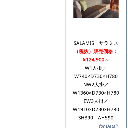
SALAMIS サラミス
（税抜）販売価格：
¥124,900～
W1人掛／
W740×D730×H780
NW2人掛／
W1360×D730×H780
EW3人掛／
W1910×D730×H780
SH390 AH590
詳