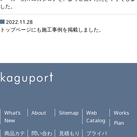
した。
2022.11.28
トップページにも施工事例を掲載しました。
2022.09.22
2022年度版のカタログを掲載しました。
2022.09.22
メーカー別カタログにオフィス家具を追加しました。
2021.08.20
PROCEEDカタログ他を掲載いたしました。
What’s
About
Sitemap
Web
Works
2021.06.22
New
Catalog
クレス商品明細を掲載いたしました（カタログ未掲載品含
Plan
む）。
商品カテ
問い合わ
見積もり
プライバ