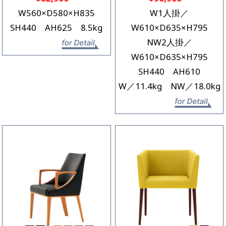
Previous
Next
W560×D580×H835
W1人掛／
SH440 AH625 8.5kg
W610×D635×H795
NW2人掛／
詳細を見る
W610×D635×H795
SH440 AH610
W／11.4kg NW／18.0kg
詳