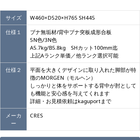
サイズ
W460×D520×H765 SH445
仕様１
ブナ無垢材/背中ブナ突板成形合板
5N色/3N色
A5.7kg/B5.8kg SHカット100mm迄
上記Aランク単価／他ランク選択可能
仕様２
平面を大きくデザインに取り入れた脚部が特
徴のMORGEN（モルヘン）
しっかりと体をサポートする背中が肘として
も機能と安心感を与えてくれます
詳細・お見積依頼はkaguportまで
メーカ
CRES
ー