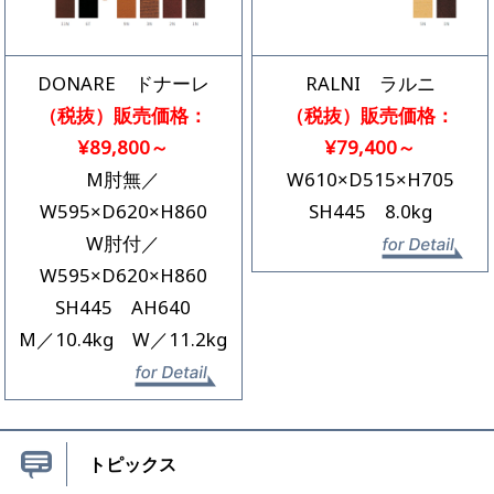
DONARE ドナーレ
RALNI ラルニ
（税抜）販売価格：
（税抜）販売価格：
¥89,800～
¥79,400～
M肘無／
W610×D515×H705
W595×D620×H860
SH445 8.0kg
W肘付／
詳
W595×D620×H860
SH445 AH640
M／10.4kg W／11.2kg
詳細を見る
トピックス